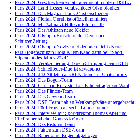
Paris 2024: Geschlechterparität - aber nicht mit dem DSB…
Paris 2024: Land Hessen verabschiedet Olympioniken
Paris 2024: Das Magazin Paris.24 ist erschienen
Paris 2024: Florian Unruh ist offiziell nominiert
Paris 2024: Mit Zahnarzt-Hilfe zu Edelmetall?
Paris 2024: Der Athleten neue Kleider
Paris 2024: Olympia-Broschüre der Deutschen
SchützenZeitung
Paris 2024: Olympia-Novize und dennoch nichts Neues
Para-Bogenschützin Flora Kliem Kandidatin bei "Sport-
Stipendiat des Jahres 2024"
Paris 2024: Verabschiedung Bauer & Empfang beim DFB
Paris 2024: Schnellfeuer-Duo ist gewappnet
Paris 2024: 342 Athleten aus 81 Nationen in Chateauroux
Paris 2024: Das Bogen-Team
Paris 2024: Christian Reitz steht als Fahnenträger zur Wahl
Paris 2024: Das Flinten-Team
Paris 2024: Das Gewehr-Team
Paris 2024: DSB-Team nah an Wettkampfstätte untergebracht
Paris 2024: Fünf Fragen an sechs Bundestrainer
Paris 2024: Interview mit Sportdirektor Thomas Abel und
Cheftrainer Michel Gomez-Krämer
Paris 2024: Das Pistolen-Team
Paris 2024: Fakten zum DSB-Team
Paris 2024: Bauer ohne Bögen abgeflogen