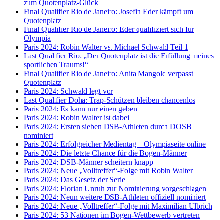
zum Quotenplatz-Glück
Final Qualifier Rio de Janeiro: Josefin Eder kämpft um
Quotenplatz
Final Qualifier Rio de Janeiro: Eder qualifiziert sich für
Olympia
Paris 2024: Robin Walter vs. Michael Schwald Teil 1
Last Qualifier Rio: „Der Quotenplatz ist die Erfüllung meines
sportlichen Traums!“
Final Qualifier Rio de Janeiro: Anita Mangold verpasst
Quotenplatz
Paris 2024: Schwald legt vor
Last Qualifier Doha: Trap-Schützen bleiben chancenlos
Paris 2024: Es kann nur einen geben
Paris 2024: Robin Walter ist dabei
Paris 2024: Ersten sieben DSB-Athleten durch DOSB
nominiert
Paris 2024: Erfolgreicher Medientag – Olympiaseite online
Paris 2024: Die letzte Chance für die Bogen-Männer
Paris 2024: DSB-Männer scheitern knapp
Paris 2024: Neue „Volltreffer“-Folge mit Robin Walter
Paris 2024: Das Gesetz der Serie
Paris 2024: Florian Unruh zur Nominierung vorgeschlagen
Paris 2024: Neun weitere DSB-Athleten offiziell nominiert
Paris 2024: Neue „Volltreffer“-Folge mit Maximilian Ulbrich
Paris 2024: 53 Nationen im Bogen-Wettbewerb vertreten