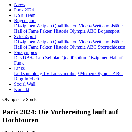
News
Paris 2024
DSB-Team
Bogensport
Disziplinen
Zeitplan
Qualifikation
Videos
Wettkampfstätte
Hall of Fame
Fakten
Historie
Olympia ABC Bogensport
Schießsport
Disziplinen
Zeitplan
Qualifikation
Videos
Wettkampfstätte
Hall of Fame
Fakten
Historie
Olympia ABC Sportschiessen
Paralympics
Das DBS-Team
Zeitplan
Qualifikation
Disziplinen
Hall of
Fame
Links
Linksammlung TV
Linksammlung Medien
Olympia ABC
Blog
Infoheft
Social Wall
Kontakt
Olympische Spiele
Paris 2024: Die Vorbereitung läuft auf
Hochtouren