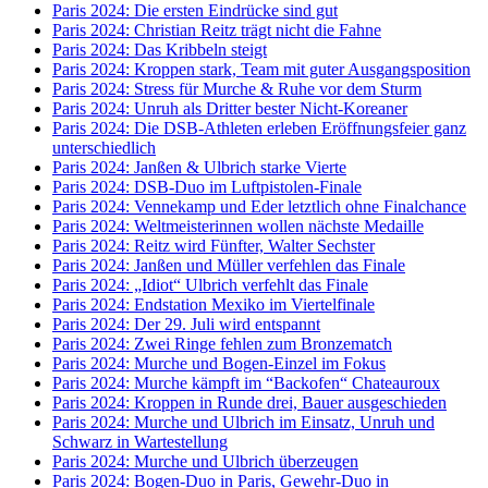
Paris 2024: Die ersten Eindrücke sind gut
Paris 2024: Christian Reitz trägt nicht die Fahne
Paris 2024: Das Kribbeln steigt
Paris 2024: Kroppen stark, Team mit guter Ausgangsposition
Paris 2024: Stress für Murche & Ruhe vor dem Sturm
Paris 2024: Unruh als Dritter bester Nicht-Koreaner
Paris 2024: Die DSB-Athleten erleben Eröffnungsfeier ganz
unterschiedlich
Paris 2024: Janßen & Ulbrich starke Vierte
Paris 2024: DSB-Duo im Luftpistolen-Finale
Paris 2024: Vennekamp und Eder letztlich ohne Finalchance
Paris 2024: Weltmeisterinnen wollen nächste Medaille
Paris 2024: Reitz wird Fünfter, Walter Sechster
Paris 2024: Janßen und Müller verfehlen das Finale
Paris 2024: „Idiot“ Ulbrich verfehlt das Finale
Paris 2024: Endstation Mexiko im Viertelfinale
Paris 2024: Der 29. Juli wird entspannt
Paris 2024: Zwei Ringe fehlen zum Bronzematch
Paris 2024: Murche und Bogen-Einzel im Fokus
Paris 2024: Murche kämpft im “Backofen“ Chateauroux
Paris 2024: Kroppen in Runde drei, Bauer ausgeschieden
Paris 2024: Murche und Ulbrich im Einsatz, Unruh und
Schwarz in Wartestellung
Paris 2024: Murche und Ulbrich überzeugen
Paris 2024: Bogen-Duo in Paris, Gewehr-Duo in