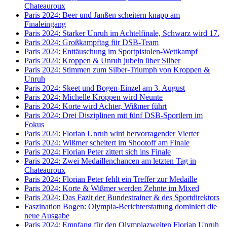
Chateauroux
Paris 2024: Beer und Janßen scheitern knapp am
Finaleingang
Paris 2024: Starker Unruh im Achtelfinale, Schwarz wird 17.
Paris 2024: Großkampftag für DSB-Team
Paris 2024: Enttäuschung im Sportpistolen-Wettkampf
Paris 2024: Kroppen & Unruh jubeln über Silber
Paris 2024: Stimmen zum Silber-Triumph von Kroppen &
Unruh
Paris 2024: Skeet und Bogen-Einzel am 3. August
Paris 2024: Michelle Kroppen wird Neunte
Paris 2024: Korte wird Achter, Wißmer führt
Paris 2024: Drei Disziplinen mit fünf DSB-Sportlern im
Fokus
Paris 2024: Florian Unruh wird hervorragender Vierter
Paris 2024: Wißmer scheitert im Shootoff am Finale
Paris 2024: Florian Peter zittert sich ins Finale
Paris 2024: Zwei Medaillenchancen am letzten Tag in
Chateauroux
Paris 2024: Florian Peter fehlt ein Treffer zur Medaille
Paris 2024: Korte & Wißmer werden Zehnte im Mixed
Paris 2024: Das Fazit der Bundestrainer & des Sportdirektors
Faszination Bogen: Olympia-Berichterstattung dominiert die
neue Ausgabe
Paris 2024: Empfang für den Olympiazweiten Florian Unruh