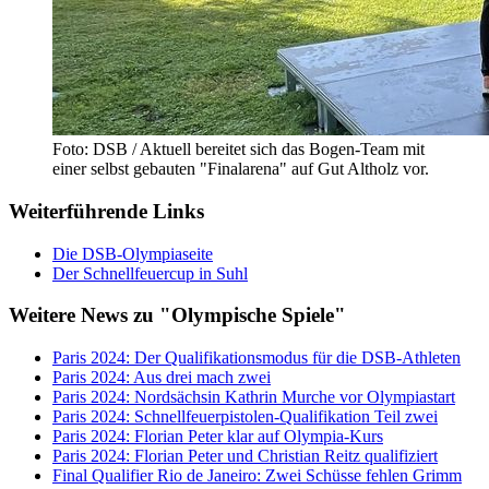
Foto: DSB / Aktuell bereitet sich das Bogen-Team mit
einer selbst gebauten "Finalarena" auf Gut Altholz vor.
Weiterführende Links
Die DSB-Olympiaseite
Der Schnellfeuercup in Suhl
Weitere News zu "Olympische Spiele"
Paris 2024: Der Qualifikationsmodus für die DSB-Athleten
Paris 2024: Aus drei mach zwei
Paris 2024: Nordsächsin Kathrin Murche vor Olympiastart
Paris 2024: Schnellfeuerpistolen-Qualifikation Teil zwei
Paris 2024: Florian Peter klar auf Olympia-Kurs
Paris 2024: Florian Peter und Christian Reitz qualifiziert
Final Qualifier Rio de Janeiro: Zwei Schüsse fehlen Grimm