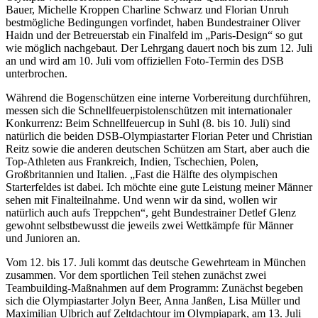
Bauer, Michelle Kroppen Charline Schwarz und Florian Unruh
bestmögliche Bedingungen vorfindet, haben Bundestrainer Oliver
Haidn und der Betreuerstab ein Finalfeld im „Paris-Design“ so gut
wie möglich nachgebaut. Der Lehrgang dauert noch bis zum 12. Juli
an und wird am 10. Juli vom offiziellen Foto-Termin des DSB
unterbrochen.
Während die Bogenschützen eine interne Vorbereitung durchführen,
messen sich die Schnellfeuerpistolenschützen mit internationaler
Konkurrenz: Beim Schnellfeuercup in Suhl (8. bis 10. Juli) sind
natürlich die beiden DSB-Olympiastarter Florian Peter und Christian
Reitz sowie die anderen deutschen Schützen am Start, aber auch die
Top-Athleten aus Frankreich, Indien, Tschechien, Polen,
Großbritannien und Italien. „Fast die Hälfte des olympischen
Starterfeldes ist dabei. Ich möchte eine gute Leistung meiner Männer
sehen mit Finalteilnahme. Und wenn wir da sind, wollen wir
natürlich auch aufs Treppchen“, geht Bundestrainer Detlef Glenz
gewohnt selbstbewusst die jeweils zwei Wettkämpfe für Männer
und Junioren an.
Vom 12. bis 17. Juli kommt das deutsche Gewehrteam in München
zusammen. Vor dem sportlichen Teil stehen zunächst zwei
Teambuilding-Maßnahmen auf dem Programm: Zunächst begeben
sich die Olympiastarter Jolyn Beer, Anna Janßen, Lisa Müller und
Maximilian Ulbrich auf Zeltdachtour im Olympiapark, am 13. Juli