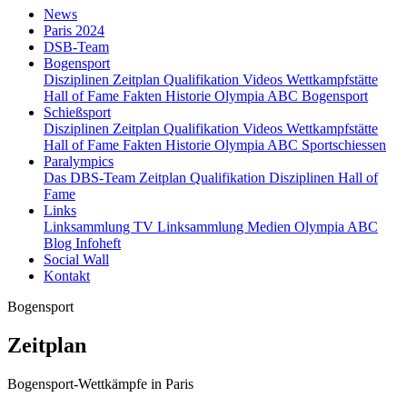
News
Paris 2024
DSB-Team
Bogensport
Disziplinen
Zeitplan
Qualifikation
Videos
Wettkampfstätte
Hall of Fame
Fakten
Historie
Olympia ABC Bogensport
Schießsport
Disziplinen
Zeitplan
Qualifikation
Videos
Wettkampfstätte
Hall of Fame
Fakten
Historie
Olympia ABC Sportschiessen
Paralympics
Das DBS-Team
Zeitplan
Qualifikation
Disziplinen
Hall of
Fame
Links
Linksammlung TV
Linksammlung Medien
Olympia ABC
Blog
Infoheft
Social Wall
Kontakt
Bogensport
Zeitplan
Bogensport-Wettkämpfe in Paris