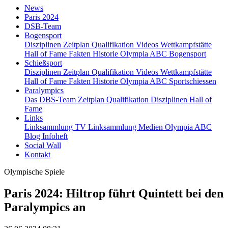
News
Paris 2024
DSB-Team
Bogensport
Disziplinen
Zeitplan
Qualifikation
Videos
Wettkampfstätte
Hall of Fame
Fakten
Historie
Olympia ABC Bogensport
Schießsport
Disziplinen
Zeitplan
Qualifikation
Videos
Wettkampfstätte
Hall of Fame
Fakten
Historie
Olympia ABC Sportschiessen
Paralympics
Das DBS-Team
Zeitplan
Qualifikation
Disziplinen
Hall of
Fame
Links
Linksammlung TV
Linksammlung Medien
Olympia ABC
Blog
Infoheft
Social Wall
Kontakt
Olympische Spiele
Paris 2024: Hiltrop führt Quintett bei den
Paralympics an