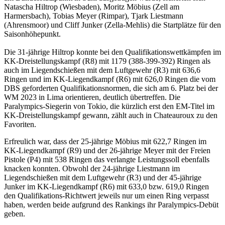
Natascha Hiltrop (Wiesbaden), Moritz Möbius (Zell am
Harmersbach), Tobias Meyer (Rimpar), Tjark Liestmann
(Ahrensmoor) und Cliff Junker (Zella-Mehlis) die Startplätze für den
Saisonhöhepunkt.
Die 31-jährige Hiltrop konnte bei den Qualifikationswettkämpfen im
KK-Dreistellungskampf (R8) mit 1179 (388-399-392) Ringen als
auch im Liegendschießen mit dem Luftgewehr (R3) mit 636,6
Ringen und im KK-Liegendkampf (R6) mit 626,0 Ringen die vom
DBS geforderten Qualifikationsnormen, die sich am 6. Platz bei der
WM 2023 in Lima orientieren, deutlich übertreffen. Die
Paralympics-Siegerin von Tokio, die kürzlich erst den EM-Titel im
KK-Dreistellungskampf gewann, zählt auch in Chateauroux zu den
Favoriten.
Erfreulich war, dass der 25-jährige Möbius mit 622,7 Ringen im
KK-Liegendkampf (R9) und der 26-jährige Meyer mit der Freien
Pistole (P4) mit 538 Ringen das verlangte Leistungssoll ebenfalls
knacken konnten. Obwohl der 24-jährige Liestmann im
Liegendschießen mit dem Luftgewehr (R3) und der 45-jährige
Junker im KK-Liegendkampf (R6) mit 633,0 bzw. 619,0 Ringen
den Qualifikations-Richtwert jeweils nur um einen Ring verpasst
haben, werden beide aufgrund des Rankings ihr Paralympics-Debüt
geben.