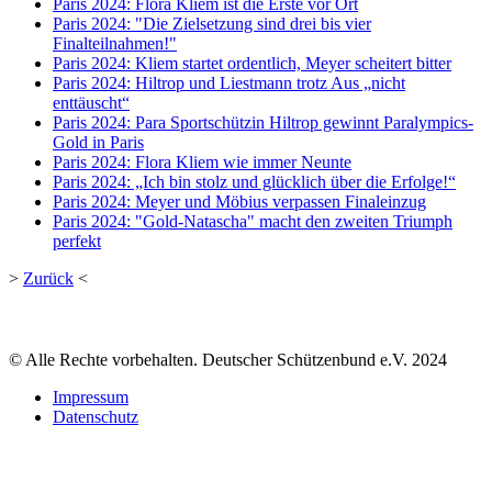
Paris 2024: Flora Kliem ist die Erste vor Ort
Paris 2024: "Die Zielsetzung sind drei bis vier
Finalteilnahmen!"
Paris 2024: Kliem startet ordentlich, Meyer scheitert bitter
Paris 2024: Hiltrop und Liestmann trotz Aus „nicht
enttäuscht“
Paris 2024: Para Sportschützin Hiltrop gewinnt Paralympics-
Gold in Paris
Paris 2024: Flora Kliem wie immer Neunte
Paris 2024: „Ich bin stolz und glücklich über die Erfolge!“
Paris 2024: Meyer und Möbius verpassen Finaleinzug
Paris 2024: "Gold-Natascha" macht den zweiten Triumph
perfekt
>
Zurück
<
© Alle Rechte vorbehalten. Deutscher Schützenbund e.V. 2024
Impressum
Datenschutz