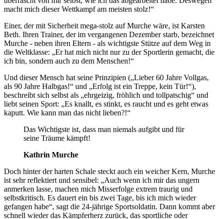
überrascht von mir selbst, wie ich das abgearbeitet habe. Deswegen
macht mich dieser Wettkampf am meisten stolz!“
Einer, der mit Sicherheit mega-stolz auf Murche wäre, ist Karsten
Beth. Ihren Trainer, der im vergangenen Dezember starb, bezeichnet
Murche - neben ihren Eltern - als wichtigste Stütze auf dem Weg in
die Weltklasse: „Er hat mich nicht nur zu der Sportlerin gemacht, die
ich bin, sondern auch zu dem Menschen!“
Und dieser Mensch hat seine Prinzipien („Lieber 60 Jahre Vollgas,
als 90 Jahre Halbgas!“ und „Erfolg ist ein Treppe, kein Tür!“),
beschreibt sich selbst als „ehrgeizig, fröhlich und tollpatschig“ und
liebt seinen Sport: „Es knallt, es stinkt, es raucht und es geht etwas
kaputt. Wie kann man das nicht lieben?!“
Das Wichtigste ist, dass man niemals aufgibt und für
seine Träume kämpft!
Kathrin Murche
Doch hinter der harten Schale steckt auch ein weicher Kern, Murche
ist sehr reflektiert und sensibel: „Auch wenn ich mir das ungern
anmerken lasse, machen mich Misserfolge extrem traurig und
selbstkritisch. Es dauert ein bis zwei Tage, bis ich mich wieder
gefangen habe“, sagt die 24-jährige Sportsoldatin. Dann kommt aber
schnell wieder das Kämpferherz zurück, das sportliche oder