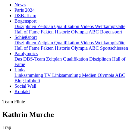
News
Paris 2024
DSB-Team
Bogensport
Disziplinen
Zeitplan
Qualifikation
Videos
Wettkampfstätte
Hall of Fame
Fakten
Historie
Olympia ABC Bogensport
Schießsport
Disziplinen
Zeitplan
Qualifikation
Videos
Wettkampfstätte
Hall of Fame
Fakten
Historie
Olympia ABC Sportschiessen
Paralympics
Das DBS-Team
Zeitplan
Qualifikation
Disziplinen
Hall of
Fame
Links
Linksammlung TV
Linksammlung Medien
Olympia ABC
Blog
Infoheft
Social Wall
Kontakt
Team Flinte
Kathrin Murche
Trap