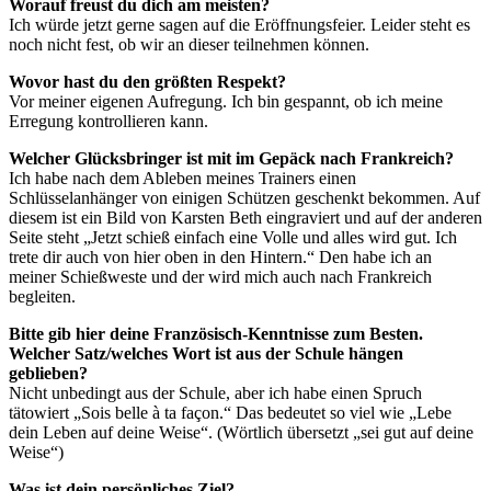
Worauf freust du dich am meisten?
Ich würde jetzt gerne sagen auf die Eröffnungsfeier. Leider steht es
noch nicht fest, ob wir an dieser teilnehmen können.
Wovor hast du den größten Respekt?
Vor meiner eigenen Aufregung. Ich bin gespannt, ob ich meine
Erregung kontrollieren kann.
Welcher Glücksbringer ist mit im Gepäck nach Frankreich?
Ich habe nach dem Ableben meines Trainers einen
Schlüsselanhänger von einigen Schützen geschenkt bekommen. Auf
diesem ist ein Bild von Karsten Beth eingraviert und auf der anderen
Seite steht „Jetzt schieß einfach eine Volle und alles wird gut. Ich
trete dir auch von hier oben in den Hintern.“ Den habe ich an
meiner Schießweste und der wird mich auch nach Frankreich
begleiten.
Bitte gib hier deine Französisch-Kenntnisse zum Besten.
Welcher Satz/welches Wort ist aus der Schule hängen
geblieben?
Nicht unbedingt aus der Schule, aber ich habe einen Spruch
tätowiert „Sois belle à ta façon.“ Das bedeutet so viel wie „Lebe
dein Leben auf deine Weise“. (Wörtlich übersetzt „sei gut auf deine
Weise“)
Was ist dein persönliches Ziel?